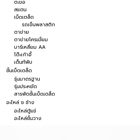
ตะขอ
สแตน
เบ็ดเตล็ด
รถเข็นพลาสติก
ตาข่าย
ตาข่ายโครเมี่ยม
บาร์เหลี่ยม AA
โต๊ะเก้าอี้
เต็นท์พับ
ชั้นเบ็ดเตล็ด
รุ่นมาตรฐาน
รุ่นประหยัด
สารพัดชั้นเบ็ดเตล็ด
อะไหล่ ช ช้าง
อะไหล่ตู้แช่
อะไหล่ชั้นวาง