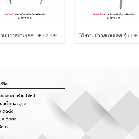
โต๊ะทานข้าวสเตนเลส DFT2-09-61
ร์วิส
และออกแบบร้านค้าใหม่
สติ๊กเกอร์ตู้แช่
ะติดตั้ง
และติดตั้ง
รักษา