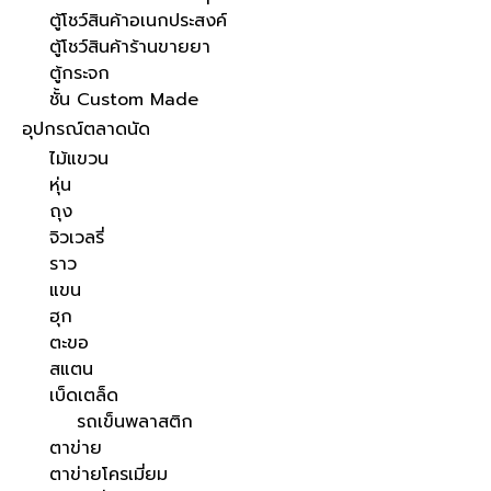
ตู้โชว์สินค้าอเนกประสงค์
ตู้โชว์สินค้าร้านขายยา
ตู้กระจก
ชั้น Custom Made
อุปกรณ์ตลาดนัด
ไม้แขวน
หุ่น
ถุง
จิวเวลรี่
ราว
แขน
ฮุก
ตะขอ
สแตน
เบ็ดเตล็ด
รถเข็นพลาสติก
ตาข่าย
ตาข่ายโครเมี่ยม