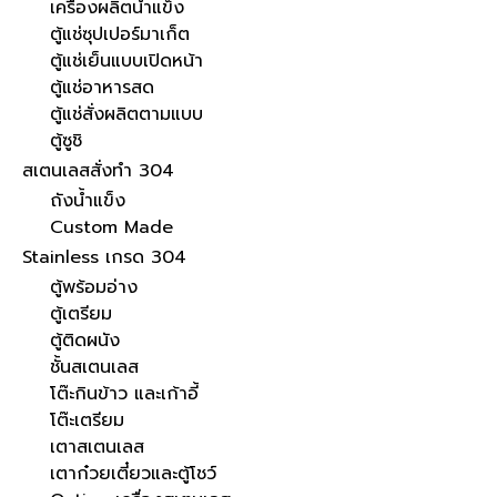
เครื่องผลิตน้ำแข็ง
ตู้แช่ซุปเปอร์มาเก็ต
ตู้แช่เย็นแบบเปิดหน้า
ตู้แช่อาหารสด
ตู้แช่สั่งผลิตตามแบบ
ตู้ซูชิ
สเตนเลสสั่งทำ 304
ถังน้ำแข็ง
Custom Made
Stainless เกรด 304
ตู้พร้อมอ่าง
ตู้เตรียม
ตู้ติดผนัง
ชั้นสเตนเลส
โต๊ะกินข้าว และเก้าอี้
โต๊ะเตรียม
เตาสเตนเลส
เตาก๋วยเตี๋ยวและตู้โชว์