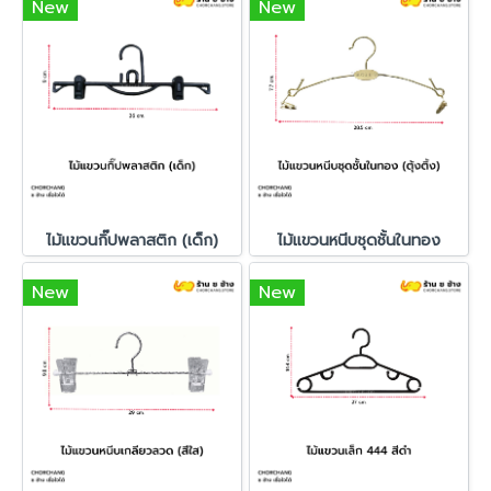
New
New
ไม้แขวนกิ๊ปพลาสติก (เด็ก)
ไม้แขวนหนีบชุดชั้นในทอง
New
New