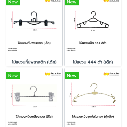
New
New
ไม้แขวนกิ๊ปพลาสติก (เด็ก)
ไม้แขวน 444 ดำ (เด็ก)
New
New