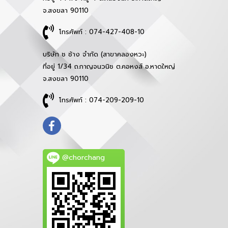
จ.สงขลา 90110
โทรศัพท์ : 074-427-408-10
บริษัท ช ช้าง จำกัด (สาขาคลองหวะ)
ที่อยู่ 1/34 ถ.กาญจนวนิช ต.คอหงส์ อ.หาดใหญ่
จ.สงขลา 90110
โทรศัพท์ : 074-209-209-10
@chorchang