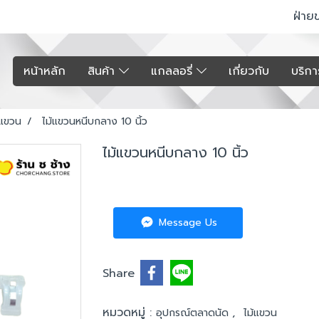
ฝ่าย
หน้าหลัก
สินค้า
แกลลอรี่
เกี่ยวกับ
บริก
้แขวน
ไม้แขวนหนีบกลาง 10 นิ้ว
ไม้แขวนหนีบกลาง 10 นิ้ว
Message Us
Share
หมวดหมู่ :
,
อุปกรณ์ตลาดนัด
ไม้แขวน