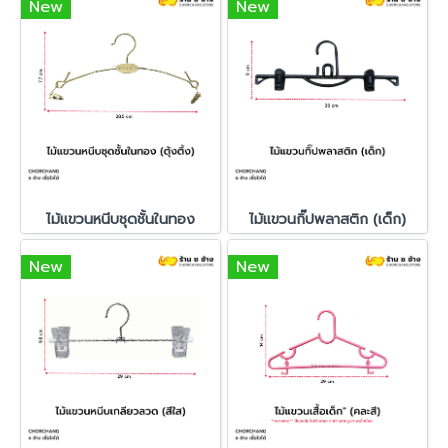
New
New
ไม้แขวนหนีบชุดชั้นในทอง
ไม้แขวนกิ๊ปพลาสติก (เด็ก)
New
New