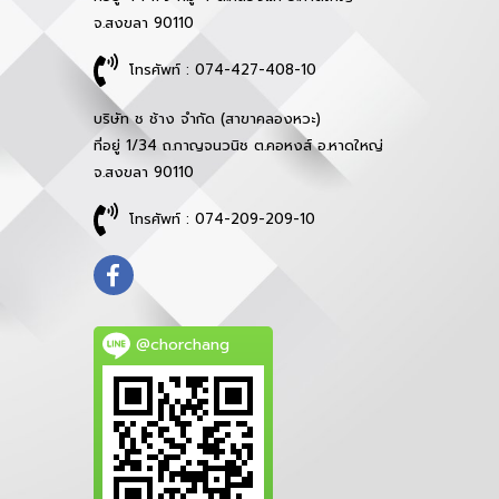
จ.สงขลา 90110
โทรศัพท์ : 074-427-408-10
บริษัท ช ช้าง จำกัด (สาขาคลองหวะ)
ที่อยู่ 1/34 ถ.กาญจนวนิช ต.คอหงส์ อ.หาดใหญ่
จ.สงขลา 90110
โทรศัพท์ : 074-209-209-10
@chorchang