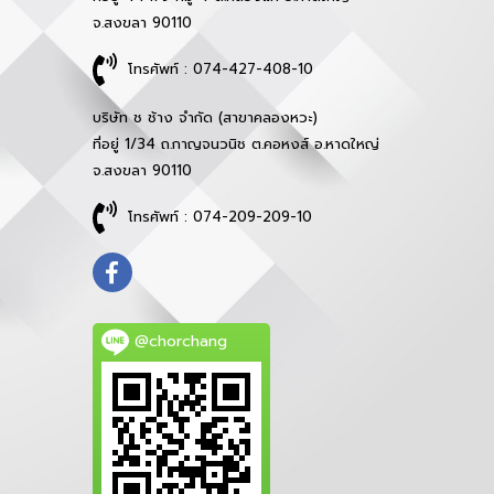
จ.สงขลา 90110
โทรศัพท์ : 074-427-408-10
บริษัท ช ช้าง จำกัด (สาขาคลองหวะ)
ที่อยู่ 1/34 ถ.กาญจนวนิช ต.คอหงส์ อ.หาดใหญ่
จ.สงขลา 90110
โทรศัพท์ : 074-209-209-10
@chorchang