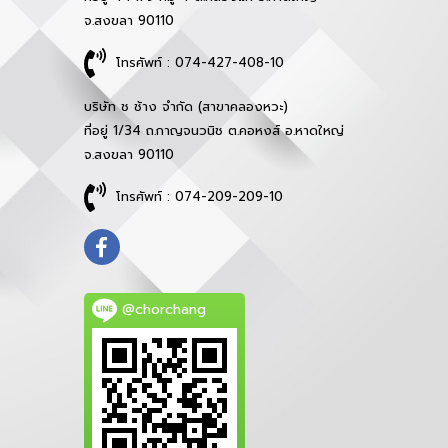
จ.สงขลา 90110
โทรศัพท์ : 074-427-408-10
บริษัท ช ช้าง จำกัด (สาขาคลองหวะ)
ที่อยู่ 1/34 ถ.กาญจนวนิช ต.คอหงส์ อ.หาดใหญ่
จ.สงขลา 90110
โทรศัพท์ : 074-209-209-10
@chorchang