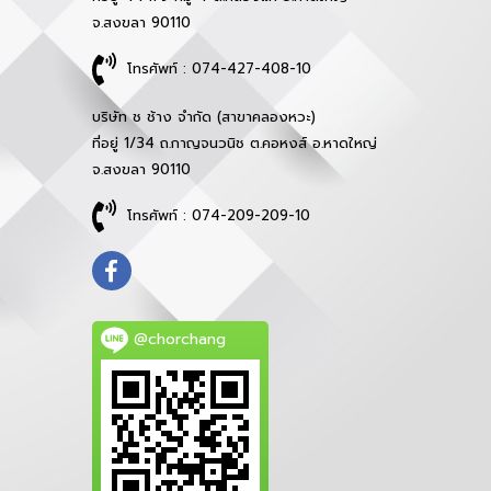
จ.สงขลา 90110
โทรศัพท์ : 074-427-408-10
บริษัท ช ช้าง จำกัด (สาขาคลองหวะ)
ที่อยู่ 1/34 ถ.กาญจนวนิช ต.คอหงส์ อ.หาดใหญ่
จ.สงขลา 90110
โทรศัพท์ : 074-209-209-10
@chorchang