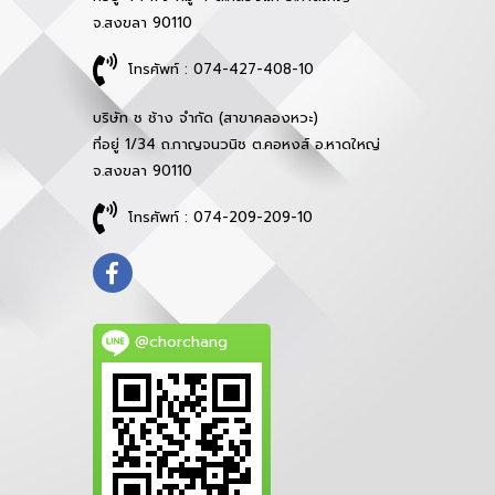
จ.สงขลา 90110
โทรศัพท์ : 074-427-408-10
บริษัท ช ช้าง จำกัด (สาขาคลองหวะ)
ที่อยู่ 1/34 ถ.กาญจนวนิช ต.คอหงส์ อ.หาดใหญ่
จ.สงขลา 90110
โทรศัพท์ : 074-209-209-10
@chorchang