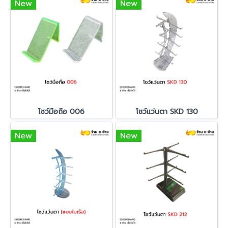
New
New
โชว์มือถือ 006
โชว์แว่นตา SKD 130
New
New