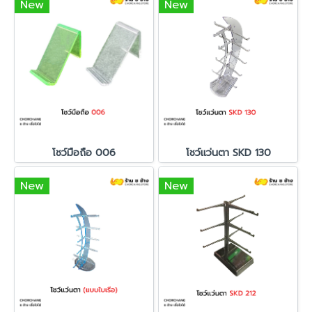
New
New
โชว์มือถือ 006
โชว์แว่นตา SKD 130
New
New