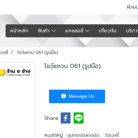
ฝ่าย
หน้าหลัก
สินค้า
แกลลอรี่
เกี่ยวกับ
บริก
เวลรี่
โชว์แหวน 061 (รูปมือ)
โชว์แหวน 061 (รูปมือ)
Message Us
Share
หมวดหมู่ :
,
อุปกรณ์ตลาดนัด
จิวเวลรี่