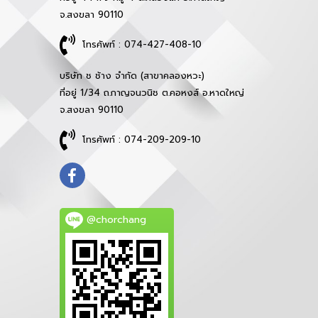
จ.สงขลา 90110
โทรศัพท์ : 074-427-408-10
บริษัท ช ช้าง จำกัด (สาขาคลองหวะ)
ที่อยู่ 1/34 ถ.กาญจนวนิช ต.คอหงส์ อ.หาดใหญ่
จ.สงขลา 90110
โทรศัพท์ : 074-209-209-10
@chorchang