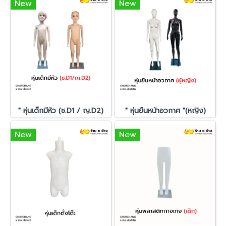
New
New
" หุ่นเด็กมีหัว (ช.D1 / ญ.D2)
" หุ่นยืนหน้าอวกาศ "(หญิง)
New
New