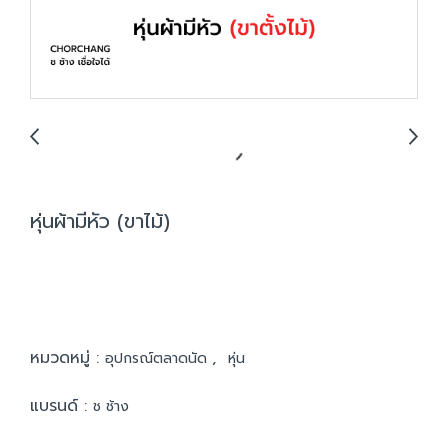
หุ่นผ้ามีหัว (ขาไม้)
หมวดหมู่ :
,
อุปกรณ์ตลาดนัด
หุ่น
แบรนด์ :
ช ช้าง