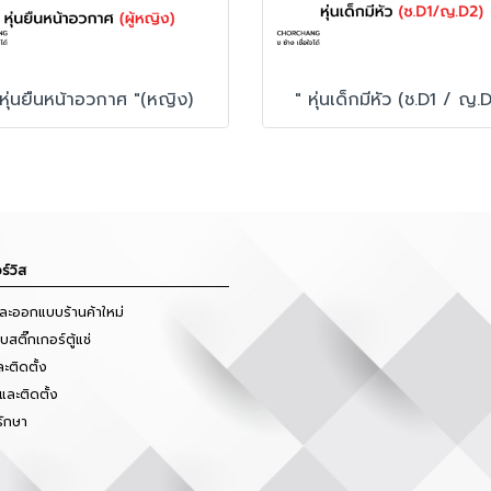
 หุ่นยืนหน้าอวกาศ "(หญิง)
" หุ่นเด็กมีหัว (ช.D1 / ญ.
ร์วิส
และออกแบบร้านค้าใหม่
สติ๊กเกอร์ตู้แช่
ะติดตั้ง
และติดตั้ง
รักษา