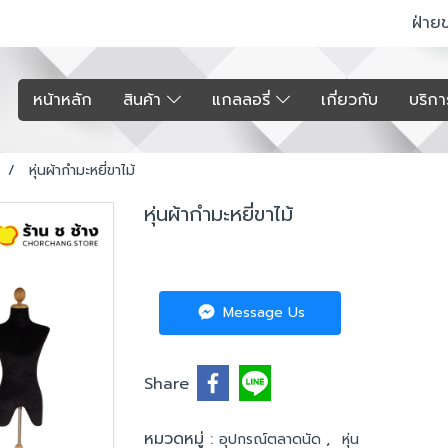
ฝ่าย
หน้าหลัก
สินค้า
แกลลอรี่
เกี่ยวกับ
บริก
หุ่นผ้ากำมะหยี่ขาไม้
หุ่นผ้ากำมะหยี่ขาไม้
Message Us
Share
หมวดหมู่ :
,
อุปกรณ์ตลาดนัด
หุ่น