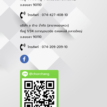
จ.สงขลา 90110
โทรศัพท์ : 074-427-408-10
บริษัท ช ช้าง จำกัด (สาขาคลองหวะ)
ที่อยู่ 1/34 ถ.กาญจนวนิช ต.คอหงส์ อ.หาดใหญ่
จ.สงขลา 90110
โทรศัพท์ : 074-209-209-10
@chorchang