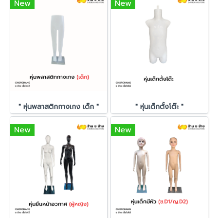
New
New
" หุ่นพลาสติกกางเกง เด็ก "
" หุ่นเด็กตั้งโต๊ะ "
New
New