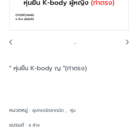
" หุ่นยืน K-body ญ "(ท่าตรง)
หมวดหมู่ :
,
อุปกรณ์ตลาดนัด
หุ่น
แบรนด์ :
ช ช้าง