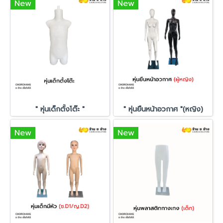
New
New
" หุ่นเด็กตั้งโต๊ะ "
" หุ่นยืนหน้าอวกาศ "(หญิง)
New
New