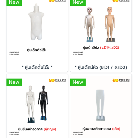
New
New
" หุ่นเด็กตั้งโต๊ะ "
" หุ่นเด็กมีหัว (ช.D1 / ญ.D2)
New
New