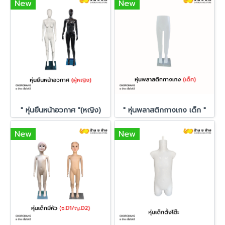
New
New
" หุ่นยืนหน้าอวกาศ "(หญิง)
" หุ่นพลาสติกกางเกง เด็ก "
New
New