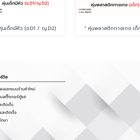
หุ่นเด็กมีหัว (ช.D1 / ญ.D2)
" หุ่นพลาสติกกางเกง เด็
ร์วิส
และออกแบบร้านค้าใหม่
สติ๊กเกอร์ตู้แช่
ะติดตั้ง
และติดตั้ง
รักษา