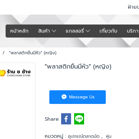
ฝ่าย
หน้าหลัก
สินค้า
แกลลอรี่
เกี่ยวกับ
บริก
"พลาสติกยืนมีหัว" (หญิง)
"พลาสติกยืนมีหัว" (หญิง)
Message Us
Share
หมวดหมู่ :
,
อุปกรณ์ตลาดนัด
หุ่น