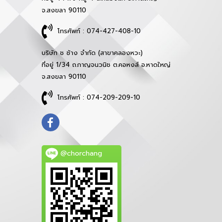
จ.สงขลา 90110
โทรศัพท์ : 074-427-408-10
บริษัท ช ช้าง จำกัด (สาขาคลองหวะ)
ที่อยู่ 1/34 ถ.กาญจนวนิช ต.คอหงส์ อ.หาดใหญ่
จ.สงขลา 90110
โทรศัพท์ : 074-209-209-10
@chorchang