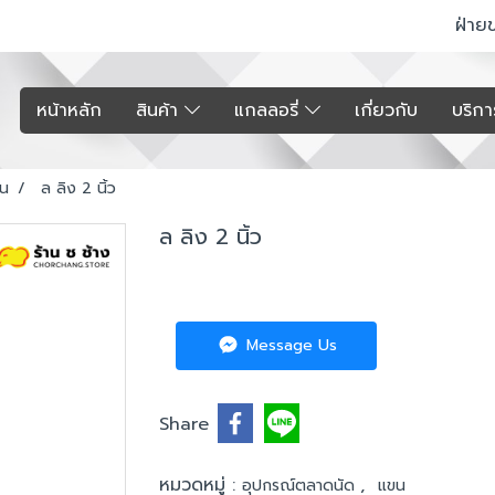
ฝ่าย
หน้าหลัก
สินค้า
แกลลอรี่
เกี่ยวกับ
บริก
น
ล ลิง 2 นิ้ว
ล ลิง 2 นิ้ว
Message Us
Share
หมวดหมู่ :
,
อุปกรณ์ตลาดนัด
แขน