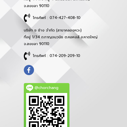
จ.สงขลา 90110
โทรศัพท์ : 074-427-408-10
บริษัท ช ช้าง จำกัด (สาขาคลองหวะ)
ที่อยู่ 1/34 ถ.กาญจนวนิช ต.คอหงส์ อ.หาดใหญ่
จ.สงขลา 90110
โทรศัพท์ : 074-209-209-10
@chorchang