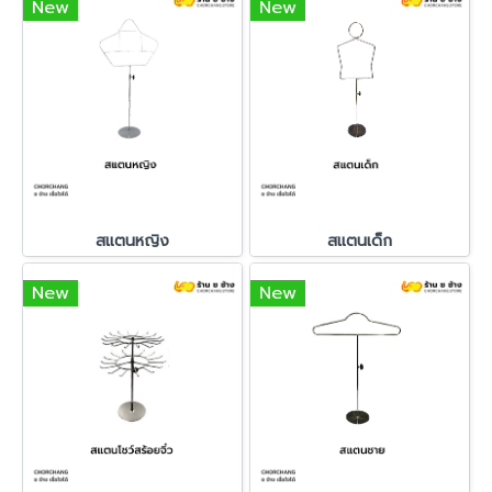
New
New
สแตนหญิง
สแตนเด็ก
New
New