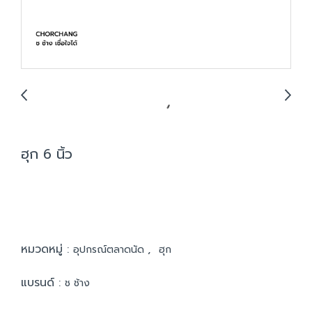
ฮุก 6 นิ้ว
หมวดหมู่ :
,
อุปกรณ์ตลาดนัด
ฮุก
แบรนด์ :
ช ช้าง