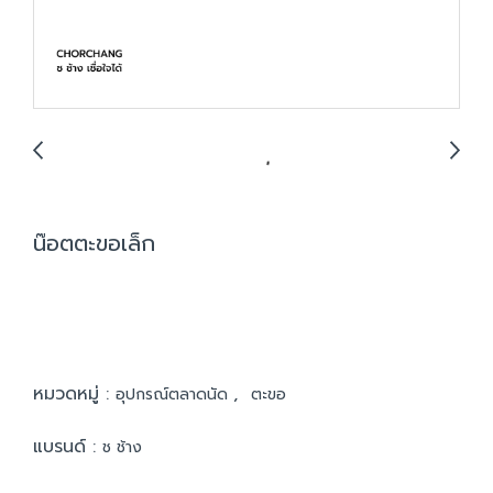
น๊อตตะขอเล็ก
หมวดหมู่ :
,
อุปกรณ์ตลาดนัด
ตะขอ
แบรนด์ :
ช ช้าง