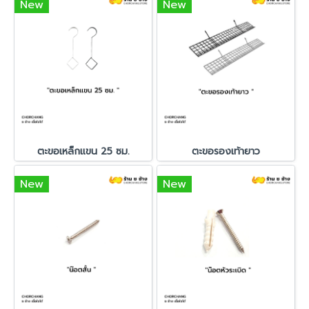
New
New
ตะขอเหล็กแขน 25 ซม.
ตะขอรองเท้ายาว
New
New