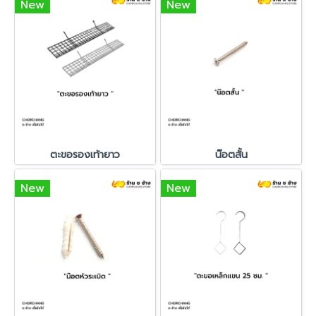
New
New
ตะขอรองเท้ายาว
น๊อตสั้น
New
New