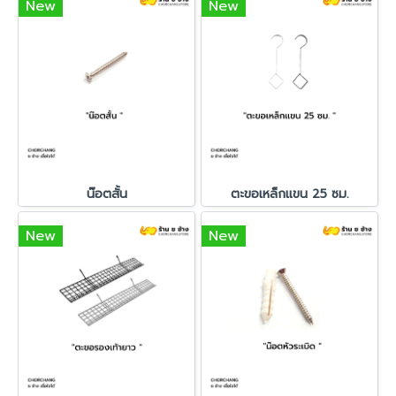
New
New
น๊อตสั้น
ตะขอเหล็กแขน 25 ซม.
New
New