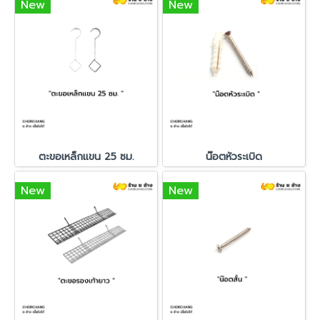
New
New
ตะขอเหล็กแขน 25 ซม.
น๊อตหัวระเบิด
New
New