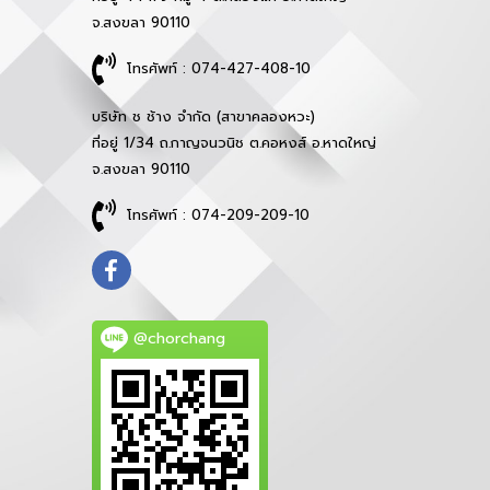
จ.สงขลา 90110
โทรศัพท์ : 074-427-408-10
บริษัท ช ช้าง จำกัด (สาขาคลองหวะ)
ที่อยู่ 1/34 ถ.กาญจนวนิช ต.คอหงส์ อ.หาดใหญ่
จ.สงขลา 90110
โทรศัพท์ : 074-209-209-10
@chorchang