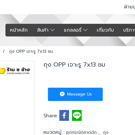
ฝ่าย
หน้าหลัก
สินค้า
แกลลอรี่
เกี่ยวกับ
บริก
ง
ถุง OPP เจาะรู 7x13 ซม
ถุง OPP เจาะรู 7x13 ซม
Message Us
Share
หมวดหมู่ :
,
อุปกรณ์ตลาดนัด
ถุง