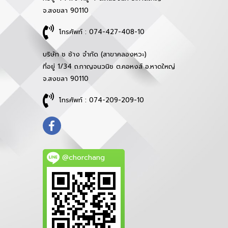
จ.สงขลา 90110
โทรศัพท์ : 074-427-408-10
บริษัท ช ช้าง จำกัด (สาขาคลองหวะ)
ที่อยู่ 1/34 ถ.กาญจนวนิช ต.คอหงส์ อ.หาดใหญ่
จ.สงขลา 90110
โทรศัพท์ : 074-209-209-10
@chorchang