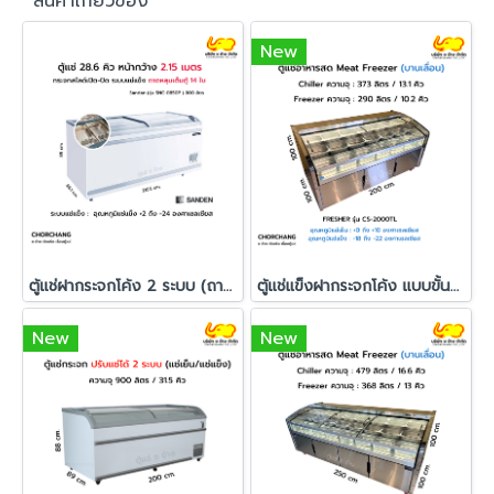
สินค้าเกี่ยวข้อง
New
ตู้แช่ฝากระจกโค้ง 2 ระบบ (ถามหลุม) Sanden รุ่น SNC-0850P
ตู้แช่แข็งฝากระจกโค้ง แบบขั้นบันได FRESHER รุ่น CS-2000TL
New
New