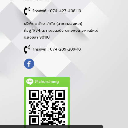
โทรศัพท์ : 074-427-408-10
บริษัท ช ช้าง จำกัด (สาขาคลองหวะ)
ที่อยู่ 1/34 ถ.กาญจนวนิช ต.คอหงส์ อ.หาดใหญ่
จ.สงขลา 90110
โทรศัพท์ : 074-209-209-10
@chorchang