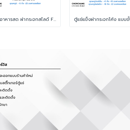
ตู้แช่อาหารสด ฝากระจกสไลด์ FRESHER รุ่น FCG-870
ร์วิส
และออกแบบร้านค้าใหม่
สติ๊กเกอร์ตู้แช่
ะติดตั้ง
และติดตั้ง
รักษา