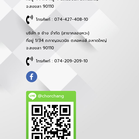
จ.สงขลา 90110
โทรศัพท์ : 074-427-408-10
บริษัท ช ช้าง จำกัด (สาขาคลองหวะ)
ที่อยู่ 1/34 ถ.กาญจนวนิช ต.คอหงส์ อ.หาดใหญ่
จ.สงขลา 90110
โทรศัพท์ : 074-209-209-10
@chorchang