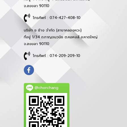
จ.สงขลา 90110
โทรศัพท์ : 074-427-408-10
บริษัท ช ช้าง จำกัด (สาขาคลองหวะ)
ที่อยู่ 1/34 ถ.กาญจนวนิช ต.คอหงส์ อ.หาดใหญ่
จ.สงขลา 90110
โทรศัพท์ : 074-209-209-10
@chorchang