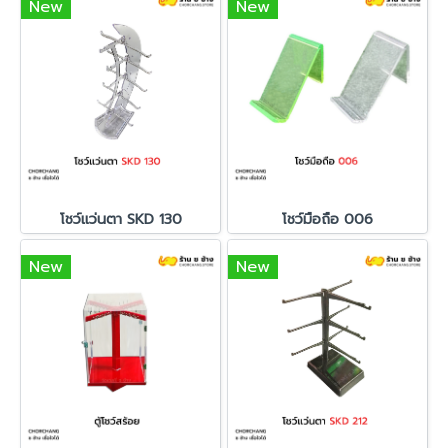
New
New
โชว์แว่นตา SKD 130
โชว์มือถือ 006
New
New