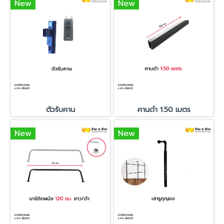
New
New
ตัวรับคาน
คานดำ 1.50 เมตร
New
New