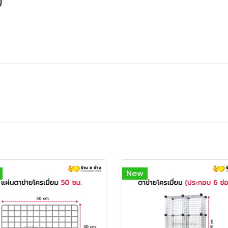
)
New