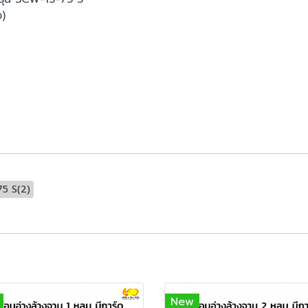
)
75 S(2)
New