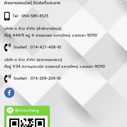
ฝ่ายขายออนไลน์ จัดส่งทั่วประเทศ
Tel : 094-589-4525
บริษัท ช ช้าง จำกัด (สำนักงานใหญ่)
ที่อยู่ 444/9 หมู่ 4 ต.คลองแห อ.หาดใหญ่ จ.สงขลา 90110
โทรศัพท์ : 074-427-408-10
บริษัท ช ช้าง จำกัด (สาขาคลองหวะ)
ที่อยู่ 1/34 ถ.กาญจนวนิช ต.คอหงส์ อ.หาดใหญ่ จ.สงขลา 90110
โทรศัพท์ : 074-209-209-10
@chorchang