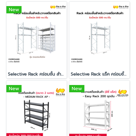
New
Selective Rack คร่อมชั้น สำหรับวางสต๊อกสินค้า รุ่น ผนังตะแกรงโปร่ง
Selective Rack แร็ค คร่อมชั้น ชั้นวางสต๊อกสินค้า ปูแผ่นไม้
New
New