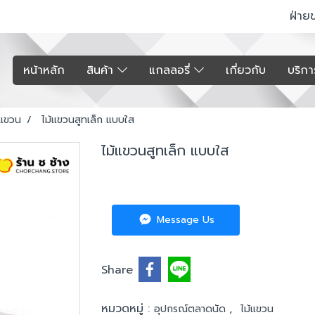
ฝ่าย
หน้าหลัก
สินค้า
แกลลอรี่
เกี่ยวกับ
บริก
้แขวน
ไม้แขวนสูทเล็ก แบบใส
ไม้แขวนสูทเล็ก แบบใส
Message Us
Share
หมวดหมู่ :
,
อุปกรณ์ตลาดนัด
ไม้แขวน