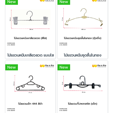
New
New
ไม้แขวนหนีบเกลียวลวด แบบใส
ไม้แขวนหนีบชุดชั้นในทอง
New
New