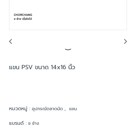
แขน PSV ขนาด 14x16 นิ้ว
หมวดหมู่ :
,
อุปกรณ์ตลาดนัด
แขน
แบรนด์ :
ช ช้าง