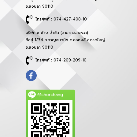
จ.สงขลา 90110
โทรศัพท์ : 074-427-408-10
บริษัท ช ช้าง จำกัด (สาขาคลองหวะ)
ที่อยู่ 1/34 ถ.กาญจนวนิช ต.คอหงส์ อ.หาดใหญ่
จ.สงขลา 90110
โทรศัพท์ : 074-209-209-10
@chorchang