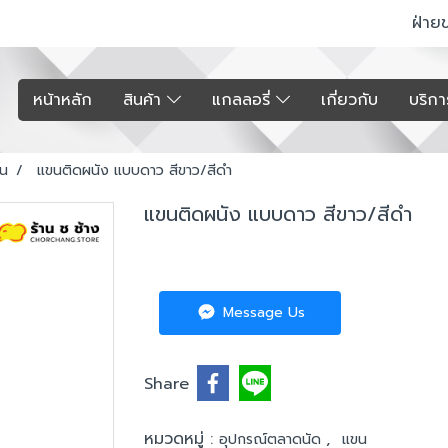
ฝ่าย
หน้าหลัก
สินค้า
แกลลอรี่
เกี่ยวกับ
บริก
น
แขนติดผนัง แบบดาว สีขาว/สีดำ
แขนติดผนัง แบบดาว สีขาว/สีดำ
Message Us
Share
หมวดหมู่ :
,
อุปกรณ์ตลาดนัด
แขน