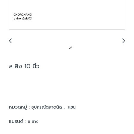
ล ลิง 10 นิ้ว
หมวดหมู่ :
,
อุปกรณ์ตลาดนัด
แขน
แบรนด์ :
ช ช้าง