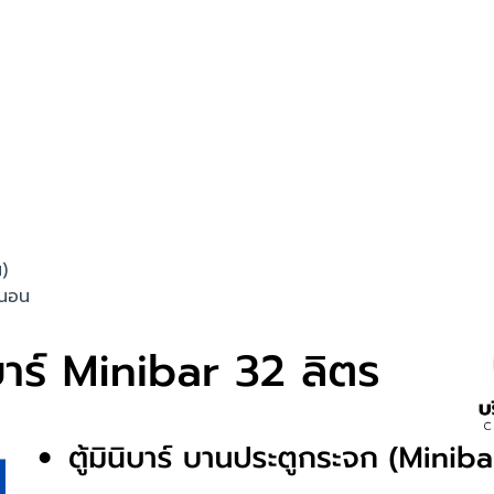
)
งนอน