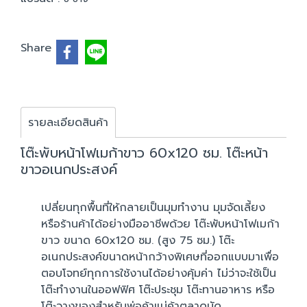
Share
รายละเอียดสินค้า
โต๊ะพับหน้าโฟเมก้าขาว 60x120 ซม. โต๊ะหน้า
ขาวอเนกประสงค์
เปลี่ยนทุกพื้นที่ให้กลายเป็นมุมทำงาน มุมจัดเลี้ยง
หรือร้านค้าได้อย่างมืออาชีพด้วย โต๊ะพับหน้าโฟเมก้า
ขาว ขนาด 60x120 ซม. (สูง 75 ซม.) โต๊ะ
อเนกประสงค์ขนาดหน้ากว้างพิเศษที่ออกแบบมาเพื่อ
ตอบโจทย์ทุกการใช้งานได้อย่างคุ้มค่า ไม่ว่าจะใช้เป็น
โต๊ะทำงานในออฟฟิศ โต๊ะประชุม โต๊ะทานอาหาร หรือ
โต๊ะวางของสำหรับพ่อค้าแม่ค้าตลาดนัด