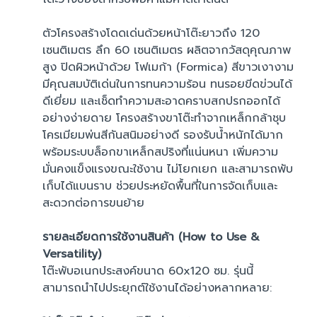
ตัวโครงสร้างโดดเด่นด้วยหน้าโต๊ะยาวถึง 120
เซนติเมตร ลึก 60 เซนติเมตร ผลิตจากวัสดุคุณภาพ
สูง ปิดผิวหน้าด้วย โฟเมก้า (Formica) สีขาวเงางาม
มีคุณสมบัติเด่นในการทนความร้อน ทนรอยขีดข่วนได้
ดีเยี่ยม และเช็ดทำความสะอาดคราบสกปรกออกได้
อย่างง่ายดาย โครงสร้างขาโต๊ะทำจากเหล็กกล้าชุบ
โครเมียมพ่นสีกันสนิมอย่างดี รองรับน้ำหนักได้มาก
พร้อมระบบล็อกขาเหล็กสปริงที่แน่นหนา เพิ่มความ
มั่นคงแข็งแรงขณะใช้งาน ไม่โยกเยก และสามารถพับ
เก็บได้แบนราบ ช่วยประหยัดพื้นที่ในการจัดเก็บและ
สะดวกต่อการขนย้าย
รายละเอียดการใช้งานสินค้า (How to Use &
Versatility)
โต๊ะพับอเนกประสงค์ขนาด 60x120 ซม. รุ่นนี้
สามารถนำไปประยุกต์ใช้งานได้อย่างหลากหลาย: