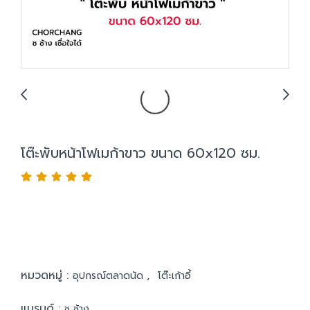
โต๊ะพับหน้าโฟเมก้าขาว ขนาด 60x120 ซม.
หมวดหมู่ :
,
อุปกรณ์ตลาดนัด
โต๊ะเก้าอี้
แบรนด์ :
ช ช้าง