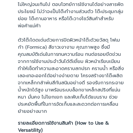
ไม่ใหญ่จนเกินไป ตอบโจทย์การใช้งานได้อย่างสารพัด
ประโยชน์ ไม่ว่าจะเป็นโต๊ะทำงานส่วนตัว โต๊ะประชุมกลุ่ม
ย่อย โต๊ะทานอาหาร หรือโต๊ะวางโชว์สินค้าสำหรับ
พ่อค้าแม่ค้า
ตัวโต๊ะโดดเด่นด้วยการปิดผิวหน้าโต๊ะด้วยวัสดุ โฟเม
ก้า (Formica) สีขาวเงางาม คุณภาพสูง ซึ่งมี
คุณสมบัติเด่นในการทนความร้อน ทนต่อรอยขีดข่วน
จากการใช้งานประจำวันได้ดีเยี่ยม ผิวหน้าเรียบเนียน
ทำให้เช็ดทำความสะอาดคราบสกปรก คราบน้ำ หรือสิ่ง
เลอะเทอะออกได้อย่างง่ายดาย โครงสร้างขาโต๊ะผลิต
จากเหล็กกล้าพ่นสีกันสนิมอย่างดี รองรับการกระจาย
น้ำหนักได้สูง มาพร้อมระบบล็อกขาเหล็กสปริงที่แน่น
หนา มั่นคง ไม่โยกเยก และพับเก็บได้แบนราบ ช่วย
ประหยัดพื้นที่ในการจัดเก็บและสะดวกต่อการเคลื่อน
ย้ายอย่างมาก
รายละเอียดการใช้งานสินค้า (How to Use &
Versatility)