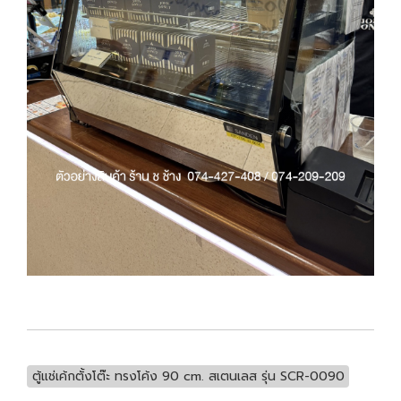
ตู้แช่เค้กตั้งโต๊ะ ทรงโค้ง 90 cm. สเตนเลส รุ่น SCR-0090